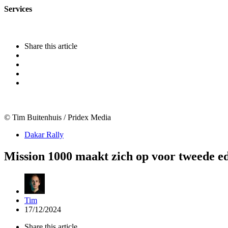
Services
Share
this article
© Tim Buitenhuis / Pridex Media
Categories
Dakar Rally
Mission 1000 maakt zich op voor tweede ed
Posted
Tim
by
17/12/2024
Share
this article