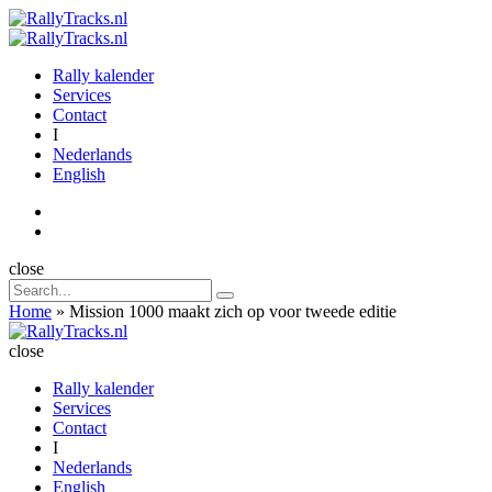
Menu
Search
Menu
RallyTracks.nl
Rally kalender
Services
Contact
I
Nederlands
English
Search
close
Search
Search
for:
Home
»
Mission 1000 maakt zich op voor tweede editie
RallyTracks.nl
close
Rally kalender
Services
Contact
I
Nederlands
English