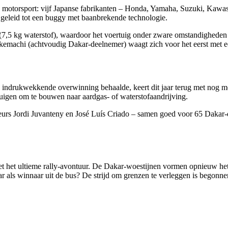
motorsport: vijf Japanse fabrikanten – Honda, Yamaha, Suzuki, Kawas
 geleid tot een buggy met baanbrekende technologie.
k (7,5 kg waterstof), waardoor het voertuig onder zware omstandigheden
kemachi (achtvoudig Dakar-deelnemer) waagt zich voor het eerst met e
 indrukwekkende overwinning behaalde, keert dit jaar terug met nog 
tuigen om te bouwen naar aardgas- of waterstofaandrijving.
ureurs Jordi Juvanteny en José Luís Criado – samen goed voor 65 Daka
et ultieme rally-avontuur. De Dakar-woestijnen vormen opnieuw het test
r als winnaar uit de bus? De strijd om grenzen te verleggen is begonne