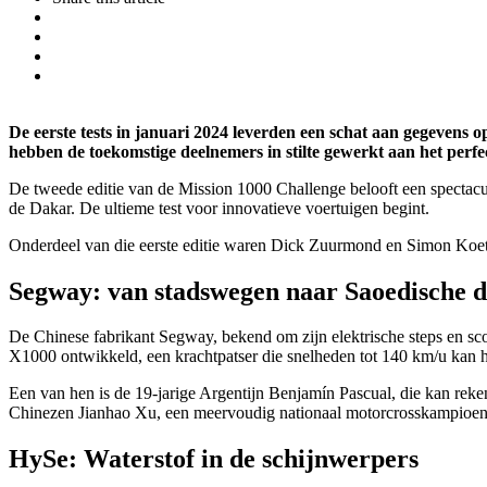
De eerste tests in januari 2024 leverden een schat aan gegevens
hebben de toekomstige deelnemers in stilte gewerkt aan het perf
De tweede editie van de Mission 1000 Challenge belooft een spectacula
de Dakar. De ultieme test voor innovatieve voertuigen begint.
Onderdeel van die eerste editie waren Dick Zuurmond en Simon Koetsie
Segway: van stadswegen naar Saoedische 
De Chinese fabrikant Segway, bekend om zijn elektrische steps en sco
X1000 ontwikkeld, een krachtpatser die snelheden tot 140 km/u kan h
Een van hen is de 19-jarige Argentijn Benjamín Pascual, die kan reke
Chinezen Jianhao Xu, een meervoudig nationaal motorcrosskampioen, e
HySe: Waterstof in de schijnwerpers