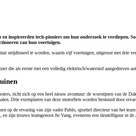
 op en inspireerden tech-pioniers om hun onderzoek te verdiepen.
ectioneren van hun voertuigen.
ir strijdtoneel te worden, waarin vijf voertuigen, uitgerust met drie v
r die als eerste met een volledig elektrisch/waterstof aangedreven aut
duinen
oters, richt zich op een heel nieuw avontuur: de woestijnen van de Dak
alen. Drie exemplaren van deze motorfiets worden bestuurd door ervare
nen op de ervaring van zijn vader Pablo, sportief directeur van het te
n zijn trouwe teamgenoot Jie Yang, eveneens een sleutelfiguur in de 