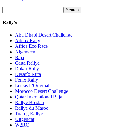
Zoeken
Search
Rally's
Abu Dhabi Desert Challenge
Addax Rally
Africa Eco Race
Algemeen
Baja
Carta Rallye
Dakar Rally
Desafío Ruta
Fenix Rally
Loasis L'Original
Morocco Desert Challenge
Qatar International Baja
Rallye Breslau
Rallye du Maroc
Tuareg Rallye
Uitgelicht
W2RC