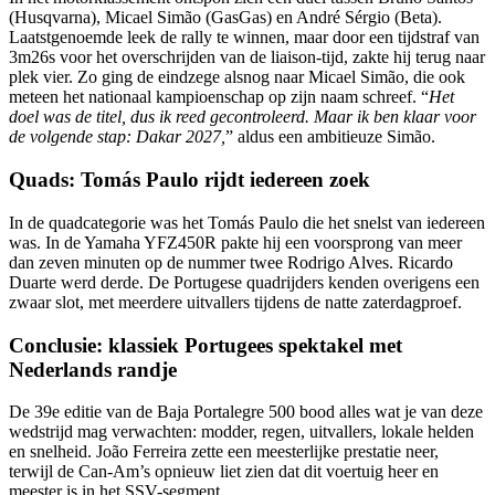
(Husqvarna), Micael Simão (GasGas) en André Sérgio (Beta).
Laatstgenoemde leek de rally te winnen, maar door een tijdstraf van
3m26s voor het overschrijden van de liaison-tijd, zakte hij terug naar
plek vier. Zo ging de eindzege alsnog naar Micael Simão, die ook
meteen het nationaal kampioenschap op zijn naam schreef. “
Het
doel was de titel, dus ik reed gecontroleerd. Maar ik ben klaar voor
de volgende stap: Dakar 2027,
” aldus een ambitieuze Simão.
Quads: Tomás Paulo rijdt iedereen zoek
In de quadcategorie was het Tomás Paulo die het snelst van iedereen
was. In de Yamaha YFZ450R pakte hij een voorsprong van meer
dan zeven minuten op de nummer twee Rodrigo Alves. Ricardo
Duarte werd derde. De Portugese quadrijders kenden overigens een
zwaar slot, met meerdere uitvallers tijdens de natte zaterdagproef.
Conclusie: klassiek Portugees spektakel met
Nederlands randje
De 39e editie van de Baja Portalegre 500 bood alles wat je van deze
wedstrijd mag verwachten: modder, regen, uitvallers, lokale helden
en snelheid. João Ferreira zette een meesterlijke prestatie neer,
terwijl de Can-Am’s opnieuw liet zien dat dit voertuig heer en
meester is in het SSV-segment.