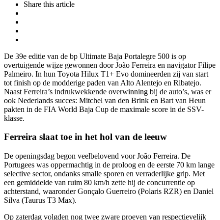
Share
this article
De 39e editie van de bp Ultimate Baja Portalegre 500 is op
overtuigende wijze gewonnen door João Ferreira en navigator Filipe
Palmeiro. In hun Toyota Hilux T1+ Evo domineerden zij van start
tot finish op de modderige paden van Alto Alentejo en Ribatejo.
Naast Ferreira’s indrukwekkende overwinning bij de auto’s, was er
ook Nederlands succes: Mitchel van den Brink en Bart van Heun
pakten in de FIA World Baja Cup de maximale score in de SSV-
klasse.
Ferreira slaat toe in het hol van de leeuw
De openingsdag begon veelbelovend voor João Ferreira. De
Portugees was oppermachtig in de proloog en de eerste 70 km lange
selective sector, ondanks smalle sporen en verraderlijke grip. Met
een gemiddelde van ruim 80 km/h zette hij de concurrentie op
achterstand, waaronder Gonçalo Guerreiro (Polaris RZR) en Daniel
Silva (Taurus T3 Max).
Op zaterdag volgden nog twee zware proeven van respectievelijk