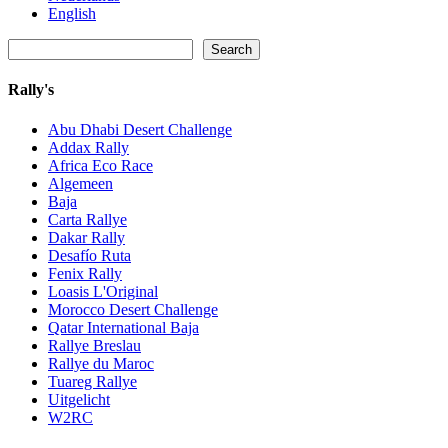
English
Zoeken
Search
Rally's
Abu Dhabi Desert Challenge
Addax Rally
Africa Eco Race
Algemeen
Baja
Carta Rallye
Dakar Rally
Desafío Ruta
Fenix Rally
Loasis L'Original
Morocco Desert Challenge
Qatar International Baja
Rallye Breslau
Rallye du Maroc
Tuareg Rallye
Uitgelicht
W2RC