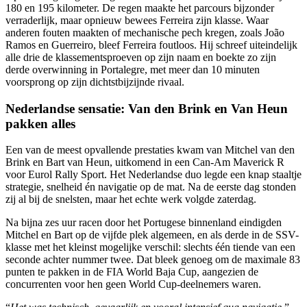
180 en 195 kilometer. De regen maakte het parcours bijzonder
verraderlijk, maar opnieuw bewees Ferreira zijn klasse. Waar
anderen fouten maakten of mechanische pech kregen, zoals João
Ramos en Guerreiro, bleef Ferreira foutloos. Hij schreef uiteindelijk
alle drie de klassementsproeven op zijn naam en boekte zo zijn
derde overwinning in Portalegre, met meer dan 10 minuten
voorsprong op zijn dichtstbijzijnde rivaal.
Nederlandse sensatie: Van den Brink en Van Heun
pakken alles
Een van de meest opvallende prestaties kwam van Mitchel van den
Brink en Bart van Heun, uitkomend in een Can-Am Maverick R
voor Eurol Rally Sport. Het Nederlandse duo legde een knap staaltje
strategie, snelheid én navigatie op de mat. Na de eerste dag stonden
zij al bij de snelsten, maar het echte werk volgde zaterdag.
Na bijna zes uur racen door het Portugese binnenland eindigden
Mitchel en Bart op de vijfde plek algemeen, en als derde in de SSV-
klasse met het kleinst mogelijke verschil: slechts één tiende van een
seconde achter nummer twee. Dat bleek genoeg om de maximale 83
punten te pakken in de FIA World Baja Cup, aangezien de
concurrenten voor hen geen World Cup-deelnemers waren.