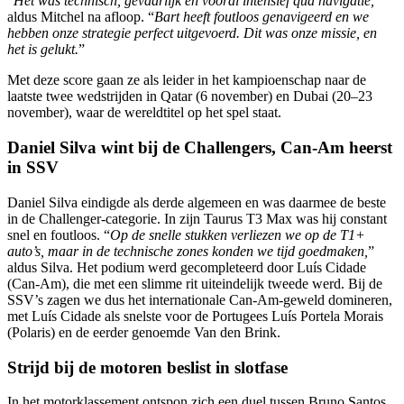
“
Het was technisch, gevaarlijk en vooral intensief qua navigatie,
”
aldus Mitchel na afloop. “
Bart heeft foutloos genavigeerd en we
hebben onze strategie perfect uitgevoerd. Dit was onze missie, en
het is gelukt.
”
Met deze score gaan ze als leider in het kampioenschap naar de
laatste twee wedstrijden in Qatar (6 november) en Dubai (20–23
november), waar de wereldtitel op het spel staat.
Daniel Silva wint bij de Challengers, Can-Am heerst
in SSV
Daniel Silva eindigde als derde algemeen en was daarmee de beste
in de Challenger-categorie. In zijn Taurus T3 Max was hij constant
snel en foutloos. “
Op de snelle stukken verliezen we op de T1+
auto’s, maar in de technische zones konden we tijd goedmaken,
”
aldus Silva. Het podium werd gecompleteerd door Luís Cidade
(Can-Am), die met een slimme rit uiteindelijk tweede werd. Bij de
SSV’s zagen we dus het internationale Can-Am-geweld domineren,
met Luís Cidade als snelste voor de Portugees Luís Portela Morais
(Polaris) en de eerder genoemde Van den Brink.
Strijd bij de motoren beslist in slotfase
In het motorklassement ontspon zich een duel tussen Bruno Santos