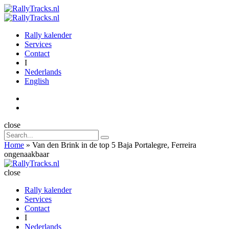
Menu
Search
Menu
RallyTracks.nl
Rally kalender
Services
Contact
I
Nederlands
English
Search
close
Search
Search
for:
Home
»
Van den Brink in de top 5 Baja Portalegre, Ferreira
ongenaakbaar
RallyTracks.nl
close
Rally kalender
Services
Contact
I
Nederlands